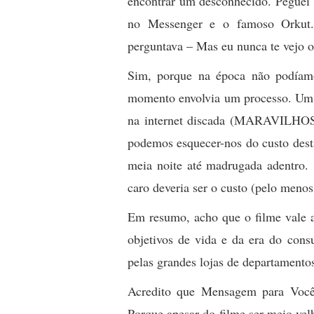
encontrar um desconhecido. Peguei
no Messenger e o famoso Orkut
perguntava – Mas eu nunca te vejo o
Sim, porque na época não podíamos
momento envolvia um processo. Um t
na internet discada (MARAVILHOSA
podemos esquecer-nos do custo desta
meia noite até madrugada adentro. 
caro deveria ser o custo (pelo meno
Em resumo, acho que o filme vale a
objetivos de vida e da era do con
pelas grandes lojas de departamento
Acredito que Mensagem para Você 
Porque apesar do filme ser meio ve