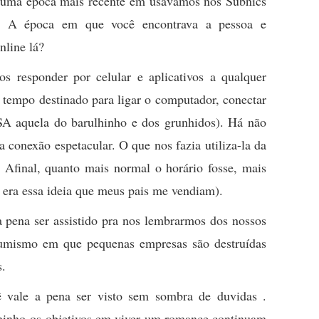
 uma época mais recente em usávamos nos Subnics
. A época em que você encontrava a pessoa e
nline lá?
 responder por celular e aplicativos a qualquer
empo destinado para ligar o computador, conectar
 aquela do barulhinho e dos grunhidos). Há não
 conexão espetacular. O que nos fazia utiliza-la da
Afinal, quanto mais normal o horário fosse, mais
s era essa ideia que meus pais me vendiam).
 pena ser assistido pra nos lembrarmos dos nossos
sumismo em que pequenas empresas são destruídas
s.
vale a pena ser visto sem sombra de duvidas .
lhinho os objetivos em viver um romance continuam