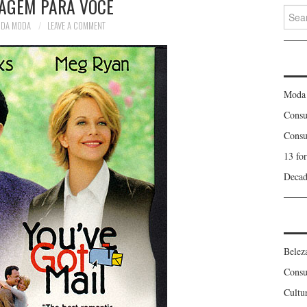
AGEM PARA VOCÊ
Searc
for:
 DA MODA
LEAVE A COMMENT
Moda
Consu
Consu
13 fo
Decad
Belez
Consu
Cultu