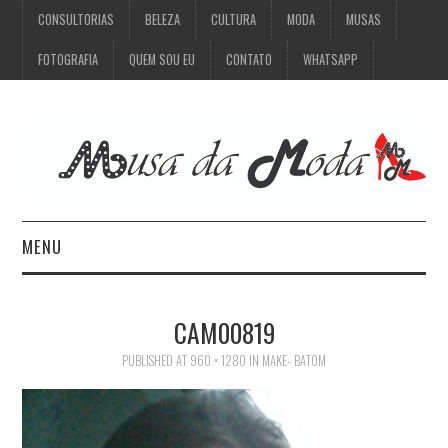
CONSULTORIAS
BELEZA
CULTURA
MODA
MUSAS
FOTOGRAFIA
QUEM SOU EU
CONTATO
WHATSAPP
MENU
CONSULTORIAS
CAM00819
BELEZA
PUBLISHED
AT
960 × 1280
IN
MAKE- BATOM
CULTURA