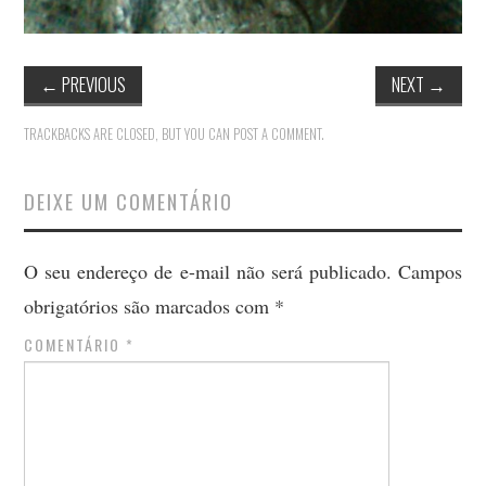
←
PREVIOUS
NEXT
→
TRACKBACKS ARE CLOSED, BUT YOU CAN
POST A COMMENT
.
DEIXE UM COMENTÁRIO
O seu endereço de e-mail não será publicado.
Campos
obrigatórios são marcados com
*
COMENTÁRIO
*