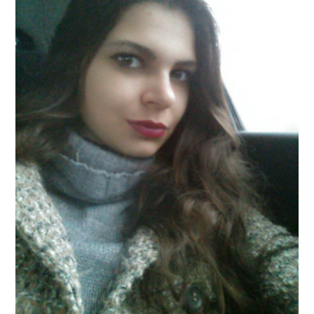
MODA
MUSAS
FOTOGRAFIA
QUEM SOU EU
CONTATO
WHATSAPP