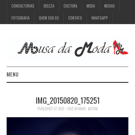
CONSULTORIAS
BELEZA
CULTURA
MODA
MUSAS
FOTOGRAFIA
QUEM SOU EU
CONTATO
WHATSAPP
MENU
CONSULTORIAS
IMG_20150820_175251
BELEZA
PUBLISHED
AT
960 × 960
IN
MAKE- BATOM
CULTURA