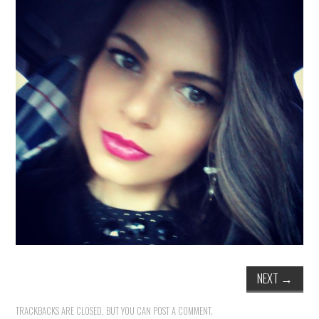
MODA
MUSAS
FOTOGRAFIA
QUEM SOU EU
CONTATO
WHATSAPP
NEXT
→
TRACKBACKS ARE CLOSED, BUT YOU CAN
POST A COMMENT
.