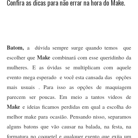
MODA
Confira as dicas para não errar na hora do Make.
MUSAS
FOTOGRAFIA
Batom,
QUEM SOU EU
a dúvida sempre surge quando temos que
Make
escolher que
combinará com esse queridinho da
CONTATO
mulheres. E as úvidas se multiplicam com aquele
evento mega esperado e você esta cansada das opções
WHATSAPP
mais usuais . Para isso as opções de maquiagem
parecem ser poucas. Em meio a tantos videos de
Make
e ideias ficamos perdidas em qual a escolha do
melhor make para ocasião. Pensando nisso, separamos
alguns batons que vão causar na balada, na festa, na
formatura no coquetel e qualquer evento que exija um