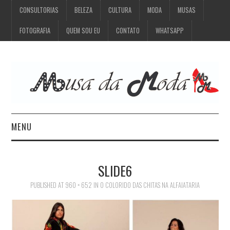
CONSULTORIAS
BELEZA
CULTURA
MODA
MUSAS
FOTOGRAFIA
QUEM SOU EU
CONTATO
WHATSAPP
MENU
CONSULTORIAS
SLIDE6
BELEZA
PUBLISHED
AT
960 × 652
IN
O COLORIDO DAS CHITAS NA ALFAIATARIA
CULTURA