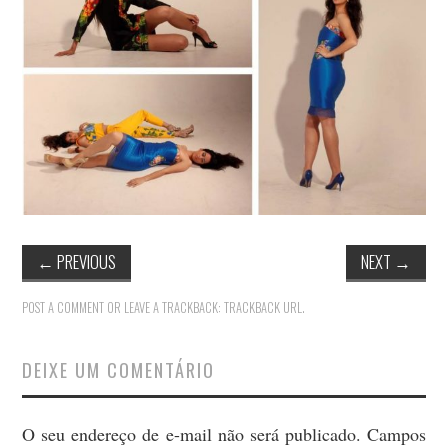
MODA
MUSAS
FOTOGRAFIA
QUEM SOU EU
CONTATO
WHATSAPP
←
PREVIOUS
NEXT
→
POST A COMMENT
OR LEAVE A TRACKBACK:
TRACKBACK URL
.
DEIXE UM COMENTÁRIO
O seu endereço de e-mail não será publicado.
Campos