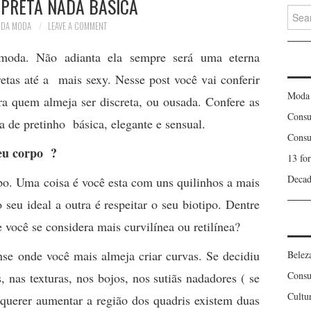
 PRETA NADA BÁSICA
Searc
for:
 DA MODA
LEAVE A COMMENT
oda. Não adianta ela sempre será uma eterna
etas até a mais sexy. Nesse post você vai conferir
Moda
a quem almeja ser discreta, ou ousada. Confere as
Consu
a de pretinho básica, elegante e sensual.
Consu
eu corpo ?
13 fo
Decad
ipo. Uma coisa é você esta com uns quilinhos a mais
seu ideal a outra é respeitar o seu biotipo. Dentre
e você se considera mais curvilínea ou retilínea?
nse onde você mais almeja criar curvas. Se decidiu
Belez
Consu
 nas texturas, nos bojos, nos sutiãs nadadores ( se
Cultu
r querer aumentar a região dos quadris existem duas