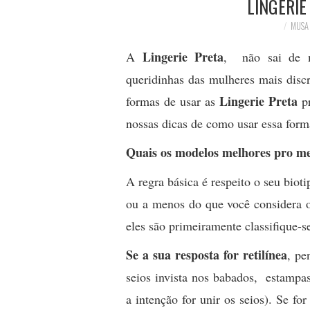
LINGERIE
MUSA
Lingerie Preta
A
, não sai de m
queridinhas das mulheres mais discr
Lingerie Preta
formas de usar as
pr
nossas dicas de como usar essa form
Quais os modelos melhores pro m
A regra básica é respeito o seu biot
ou a menos do que você considera o 
eles são primeiramente classifique-s
Se a sua resposta for retilínea
, pe
seios invista nos babados, estampas,
a intenção for unir os seios). Se fo