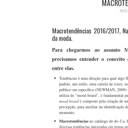
MACROTE
MUSA
Macrotendências 2016/2017, Na
da moda.
Para chegarmos ao assunto Ma
precisamos entender o conceito 
entre elas.
Tendências é uma direção para qual algo f
padrão, um estilo, uma cartela de cores, 
público em específico (NEWMAN, 2009).Co
utiliza do “mood board”, é fundamental pa
moad board
é composto pela criação de u
percepção, para auxiliar na identificação 
momento.
Macrotendências
no catálogo do do
Use 
diversas tendências integradas em temas p