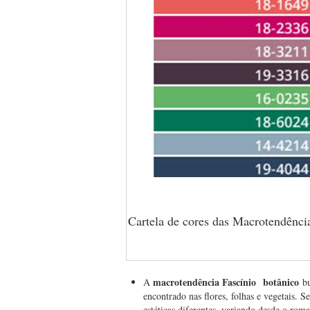
Cartela de cores das Macrotendênci
macrotendência
Fascínio botânico
A
bu
encontrado nas flores, folhas e vegetais. S
estéticas diferentes, variando desde o ro