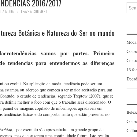
NDÊNCIAS 2016/2017
Searc
for:
 DA MODA
LEAVE A COMMENT
tureza Botânica e Natureza do Ser no mundo
Moda
Consu
crotendências vamos por partes. Primeiro
Consu
de tendencias para entendermos as diferenças
13 fo
Decad
lui ou evolui. Na aplicação da moda, tendência pode ser um
uma estampa ou adereço que começa a ter maior aceitação para um
ntudo, o estudo de tendências, segundo Treptow (2007), que se
ra definir melhor o foco com que o trabalho será direcionado. O
m painel de imagens copilado de informações agradáveis em
Belez
das tendências físicas e do comportamento que estão presentes no
Consu
Fashion
, por exemplo são apresentadas um grande grupo de
Cultu
resentes, mas que sugerem uma continuidade futura. Isto resulta