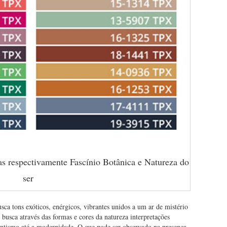
as respectivamente Fascínio Botânica e Natureza do
ser
sca tons exóticos, enérgicos, vibrantes unidos a um ar de mistério
e busca através das formas e cores da natureza interpretações
mantismo até a modernidade. O que pode ser observado na presença