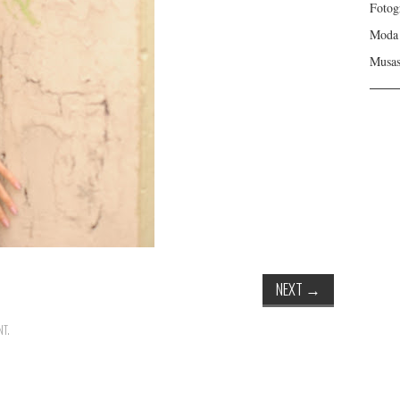
Fotog
Moda
Musa
NEXT
→
NT
.