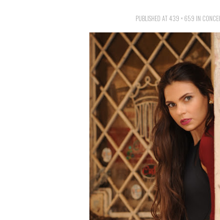
PUBLISHED
AT
439 × 659
IN
CONCEI