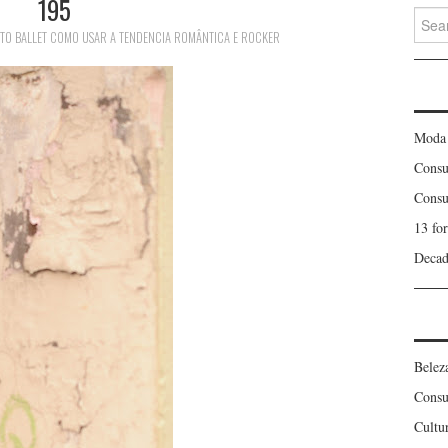
195
Searc
for:
TO BALLET COMO USAR A TENDENCIA ROMÂNTICA E ROCKER
Moda
Consu
Consu
13 fo
Decad
Belez
Consu
Cultu