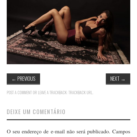
MODA
MUSAS
FOTOGRAFIA
QUEM SOU EU
CONTATO
WHATSAPP
←
PREVIOUS
NEXT
→
POST A COMMENT
OR LEAVE A TRACKBACK:
TRACKBACK URL
.
DEIXE UM COMENTÁRIO
O seu endereço de e-mail não será publicado.
Campos