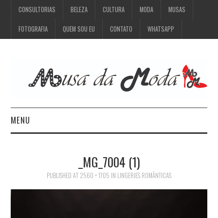
CONSULTORIAS
BELEZA
CULTURA
MODA
MUSAS
FOTOGRAFIA
QUEM SOU EU
CONTATO
WHATSAPP
MENU
CONSULTORIAS
_MG_7004 (1)
BELEZA
PUBLISHED
AT
2560 × 1705
IN
LINGERIES ROMÂNTICAS
CULTURA