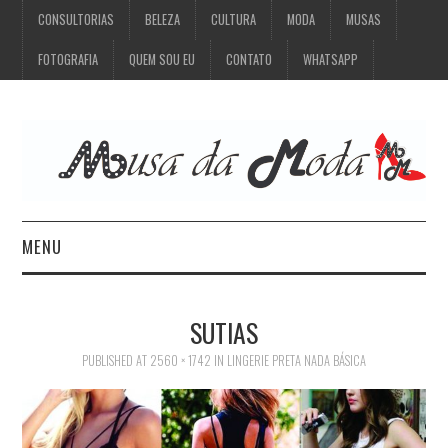
CONSULTORIAS
BELEZA
CULTURA
MODA
MUSAS
FOTOGRAFIA
QUEM SOU EU
CONTATO
WHATSAPP
MENU
CONSULTORIAS
SUTIAS
BELEZA
PUBLISHED
AT
2560 × 1742
IN
LINGERIE PRETA NADA BÁSICA
CULTURA