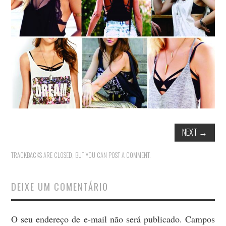
MODA
MUSAS
FOTOGRAFIA
QUEM SOU EU
CONTATO
WHATSAPP
NEXT
→
TRACKBACKS ARE CLOSED, BUT YOU CAN
POST A COMMENT
.
DEIXE UM COMENTÁRIO
O seu endereço de e-mail não será publicado.
Campos