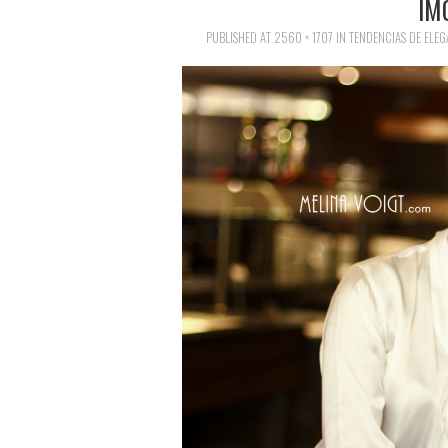
IM
PUBLISHED
AT
2560 × 1707
IN
TENDENCIAS DE ELEG