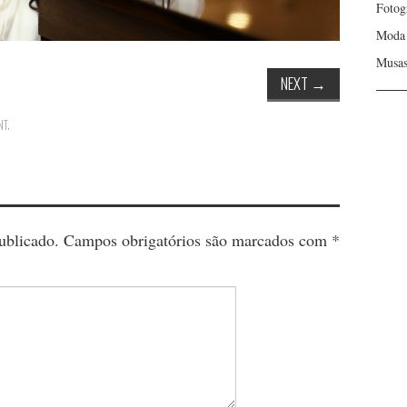
Fotog
Moda
Musa
NEXT
→
NT
.
ublicado.
Campos obrigatórios são marcados com
*