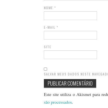
NOME
*
E-MAIL
*
SITE
SALVAR MEUS DADOS NESTE NAVEGAD
Este site utiliza o Akismet para re
são processados
.