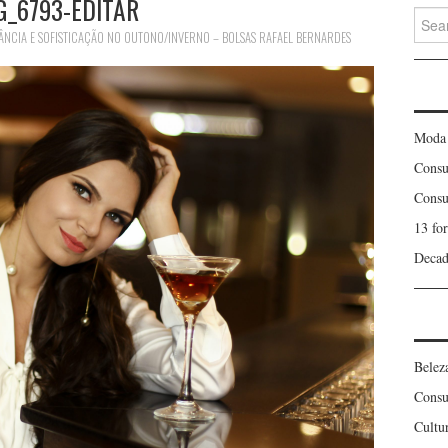
G_6793-EDITAR
Searc
for:
ÂNCIA E SOFISTICAÇÃO NO OUTONO/INVERNO – BOLSAS RAFAEL BERNARDES
Moda
Consu
Consu
13 fo
Decad
Belez
Consu
Cultu