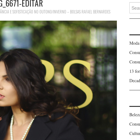
G_6671-EDITAR
Searc
for:
GÂNCIA E SOFISTICAÇÃO NO OUTONO/INVERNO – BOLSAS RAFAEL BERNARDES
Moda
Consu
Consu
13 fo
Decad
Belez
Consu
Cultu