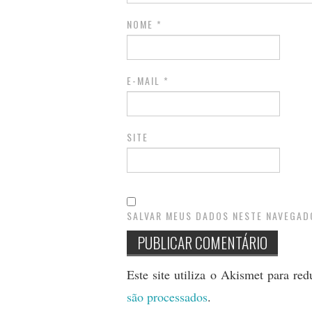
NOME
*
E-MAIL
*
SITE
SALVAR MEUS DADOS NESTE NAVEGAD
Este site utiliza o Akismet para re
são processados
.