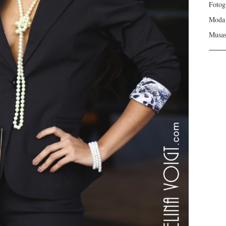
Fotog
Moda
Musa