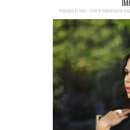
IM
PUBLISHED
AT
1866 × 2560
IN
TENDENCIAS DE ELE