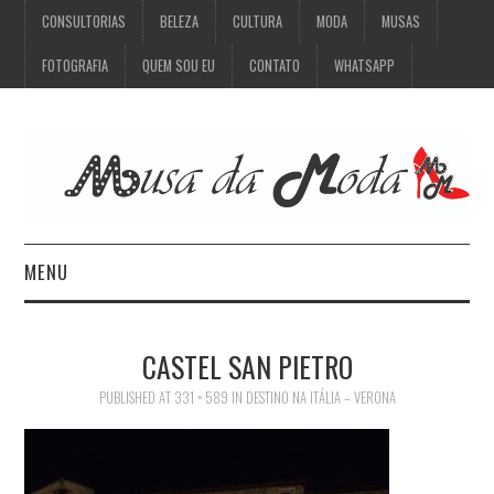
CONSULTORIAS
BELEZA
CULTURA
MODA
MUSAS
FOTOGRAFIA
QUEM SOU EU
CONTATO
WHATSAPP
MENU
CONSULTORIAS
CASTEL SAN PIETRO
BELEZA
PUBLISHED
AT
331 × 589
IN
DESTINO NA ITÁLIA – VERONA
CULTURA