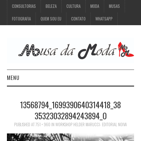
CONSULTORIAS
BELEZA
CULTURA
MODA
MUSAS
FOTOGRAFIA
QUEM SOU EU
CONTATO
WHATSAPP
MENU
CONSULTORIAS
13568794_1699390640314418_38
BELEZA
35323032894243894_O
CULTURA
PUBLISHED
AT
751 × 960
IN
WORKSHOP HELDER MARUCCI- EDITORIAL NOIVA