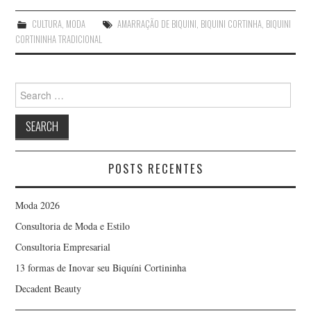
CULTURA
,
MODA
AMARRAÇÃO DE BIQUINI
,
BIQUINI CORTINHA
,
BIQUINI
CORTININHA TRADICIONAL
Search
for:
POSTS RECENTES
Moda 2026
Consultoria de Moda e Estilo
Consultoria Empresarial
13 formas de Inovar seu Biquíni Cortininha
Decadent Beauty