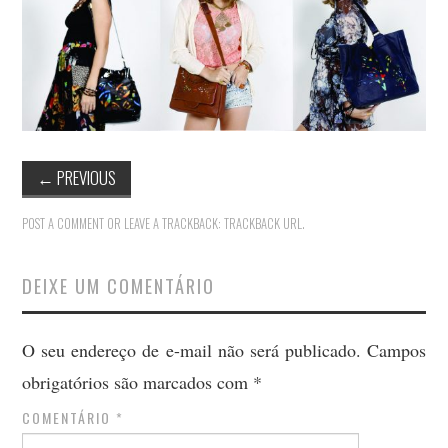
MODA
MUSAS
FOTOGRAFIA
QUEM SOU EU
←
PREVIOUS
CONTATO
POST A COMMENT
OR LEAVE A TRACKBACK:
TRACKBACK URL
.
WHATSAPP
DEIXE UM COMENTÁRIO
O seu endereço de e-mail não será publicado.
Campos
obrigatórios são marcados com
*
COMENTÁRIO
*