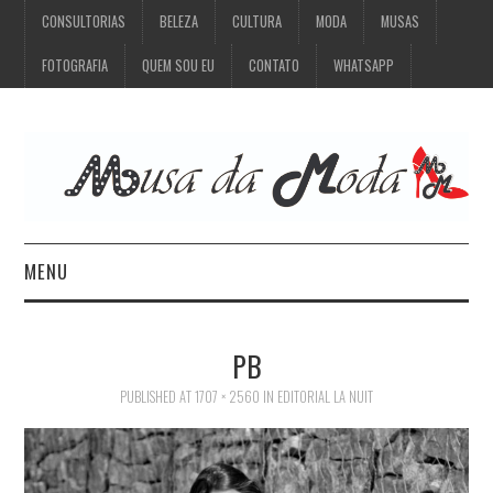
CONSULTORIAS
BELEZA
CULTURA
MODA
MUSAS
FOTOGRAFIA
QUEM SOU EU
CONTATO
WHATSAPP
MENU
CONSULTORIAS
PB
BELEZA
PUBLISHED
AT
1707 × 2560
IN
EDITORIAL LA NUIT
CULTURA