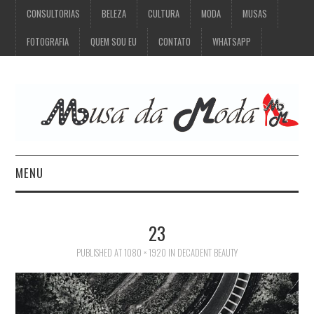
CONSULTORIAS
BELEZA
CULTURA
MODA
MUSAS
FOTOGRAFIA
QUEM SOU EU
CONTATO
WHATSAPP
MENU
CONSULTORIAS
23
BELEZA
PUBLISHED
AT
1080 × 1920
IN
DECADENT BEAUTY
CULTURA