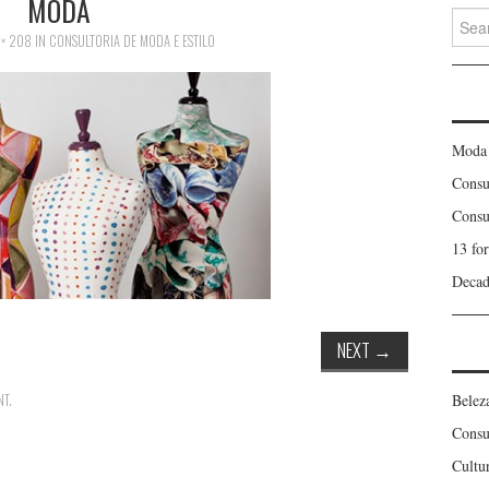
MODA
Searc
for:
 × 208
IN
CONSULTORIA DE MODA E ESTILO
Moda
Consu
Consu
13 fo
Decad
NEXT
→
Belez
NT
.
Consu
Cultu