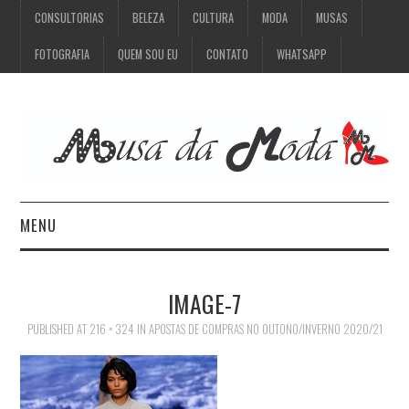
CONSULTORIAS
BELEZA
CULTURA
MODA
MUSAS
FOTOGRAFIA
QUEM SOU EU
CONTATO
WHATSAPP
MENU
CONSULTORIAS
IMAGE-7
BELEZA
PUBLISHED
AT
216 × 324
IN
APOSTAS DE COMPRAS NO OUTONO/INVERNO 2020/21
CULTURA