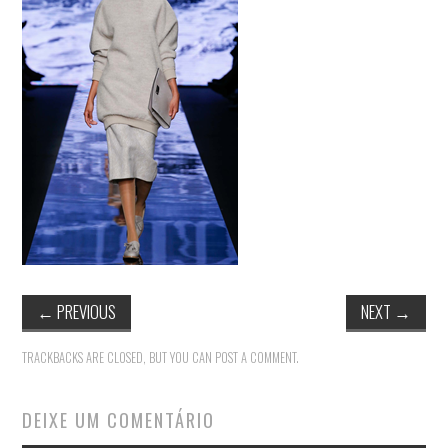
MODA
MUSAS
FOTOGRAFIA
QUEM SOU EU
CONTATO
WHATSAPP
←
PREVIOUS
NEXT
→
TRACKBACKS ARE CLOSED, BUT YOU CAN
POST A COMMENT
.
DEIXE UM COMENTÁRIO