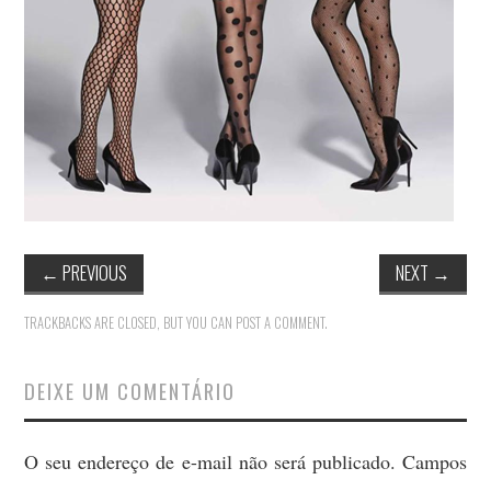
MODA
MUSAS
FOTOGRAFIA
QUEM SOU EU
CONTATO
←
PREVIOUS
NEXT
→
WHATSAPP
TRACKBACKS ARE CLOSED, BUT YOU CAN
POST A COMMENT
.
DEIXE UM COMENTÁRIO
O seu endereço de e-mail não será publicado.
Campos