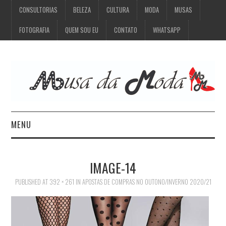
CONSULTORIAS
BELEZA
CULTURA
MODA
MUSAS
FOTOGRAFIA
QUEM SOU EU
CONTATO
WHATSAPP
MENU
CONSULTORIAS
IMAGE-14
BELEZA
PUBLISHED
AT
392 × 261
IN
APOSTAS DE COMPRAS NO OUTONO/INVERNO 2020/21
CULTURA